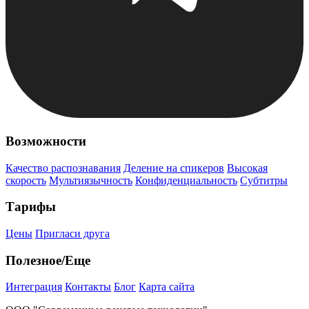
Возможности
Качество распознавания
Деление на спикеров
Высокая
скорость
Мультиязычность
Конфиденциальность
Субтитры
Тарифы
Цены
Пригласи друга
Полезное/Еще
Интеграция
Контакты
Блог
Карта сайта