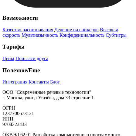
Возможности
Качество распознавания
Деление на спикеров
Высокая
скорость
Мультиязычность
Конфиденциальность
Субтитры
Тарифы
Цены
Пригласи друга
Полезное/Еще
Интеграция
Контакты
Блог
ООО "Современные речевые технологии"
г. Москва, улица Усачёва, дом 33 строение 1
ОГРН
1237700673121
ИНН
9704223433
ОКВЭД 62.01 Разработка компьютерного программного